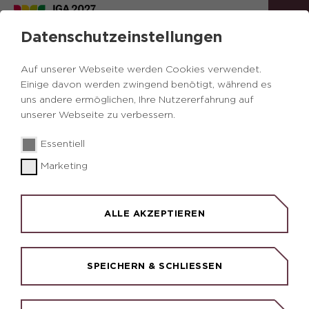
Datenschutzeinstellungen
Auf unserer Webseite werden Cookies verwendet.
Einige davon werden zwingend benötigt, während es
uns andere ermöglichen, Ihre Nutzererfahrung auf
unserer Webseite zu verbessern.
© Eisenbahnmuseum Bochum
© Eisenbahnmuseum Bochum
© RIK/Kreklau
Essentiell
Marketing
EISENBAHNMUSEUM
BOCHUM
ALLE AKZEPTIEREN
INDUSTRIEKULTUR UNTER DAMPF
Eisenbahn-Romantik in ihrer schönsten Form: Im
SPEICHERN & SCHLIESSEN
Eisenbahnmuseum Bochum, dem größten privaten
Museum seiner Art in Deutschland, können
Besucher auf 70.000 Quadratmetern mehr als 120