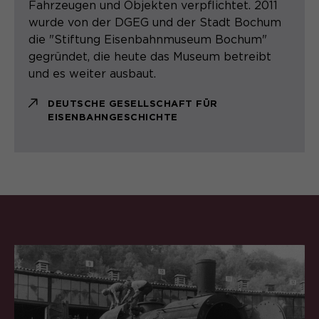
Fahrzeugen und Objekten verpflichtet. 2011
Sie ermöglichen es der Website, Sie
Laufzeit
Zweck
13 Monate
wurde von der DGEG und der Stadt Bochum
zu erkennen und somit Ihre Sitzung
die "Stiftung Eisenbahnmuseum Bochum"
offen zu halten. Es speichert bei
Dient zur anonymen
gegründet, die heute das Museum betreibt
Zweck
einem Benutzer-Login für einen
Wiedererkennung eines Besuchers.
und es weiter ausbaut.
geschlossenen Bereich die Benutzer-
ID als verschlüsselten Wert (sog.
DEUTSCHE GESELLSCHAFT FÜR
"hash-Wert") zum entsprechenden
EISENBAHNGESCHICHTE
Datenbankeintrag des Nutzers.
Name
_pk_ses*
Anbieter
Matomo
Laufzeit
30 Minuten
Speichert vorübergehend Daten der
Zweck
aktuellen Sitzung.
Name
_pk_ref.*