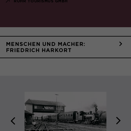
RUHR TOURISMUS GMBH
MENSCHEN UND MACHER:
FRIEDRICH HARKORT
zurück
weit