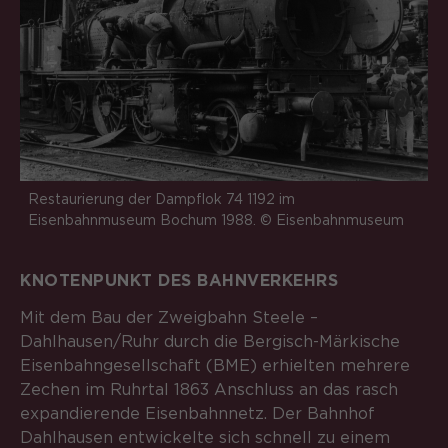
Anbieter
Matomo
Laufzeit
6 Monate
Zweck
Speichert die Herkunft des Besuchers.
Name
MATOMO_SESSID
Restaurierung der Dampflok 74 1192 im
Eisenbahnmuseum Bochum 1988. © Eisenbahnmuseum
Anbieter
Matomo
Laufzeit
Sitzung
KNOTENPUNKT DES BAHNVERKEHRS
Temporäre Session-ID, ohne
Mit dem Bau der Zweigbahn Steele –
Zweck
personenbezogene Daten.
Dahlhausen/Ruhr durch die Bergisch-Märkische
Eisenbahngesellschaft (BME) erhielten mehrere
Zechen im Ruhrtal 1863 Anschluss an das rasch
expandierende Eisenbahnnetz. Der Bahnhof
Dahlhausen entwickelte sich schnell zu einem