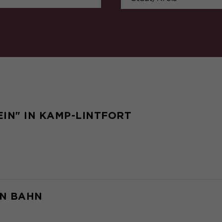
Anbieter
Matomo
Laufzeit
6 Monate
Zweck
Speichert die Herkunft des Besuchers.
Name
MATOMO_SESSID
Anbieter
Matomo
IN" IN KAMP-LINTFORT
Laufzeit
Sitzung
Temporäre Session-ID, ohne
Zweck
personenbezogene Daten.
EN BAHN