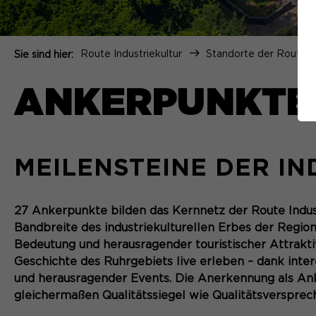
Route Industriekultur
Standorte der Route
Sie sind hier:
ANKERPUNKTE
MEILENSTEINE DER IN
27 Ankerpunkte bilden das Kernnetz der Route Indus
Bandbreite des industriekulturellen Erbes der Region
Bedeutung und herausragender touristischer Attraktiv
Geschichte des Ruhrgebiets live erleben – dank inte
und herausragender Events. Die Anerkennung als Anke
gleichermaßen Qualitätssiegel wie Qualitätsversprech