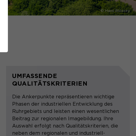
© LWL/Hudemann
© Hans Blossey
© Pixabay/Denny Franzkowiak
UMFASSENDE
QUALITÄTSKRITERIEN
Die Ankerpunkte repräsentieren wichtige
Phasen der industriellen Entwicklung des
Ruhrgebiets und leisten einen wesentlichen
Beitrag zur regionalen Imagebildung. Ihre
Auswahl erfolgt nach Qualitätskriterien, die
neben dem regionalen und industriell-