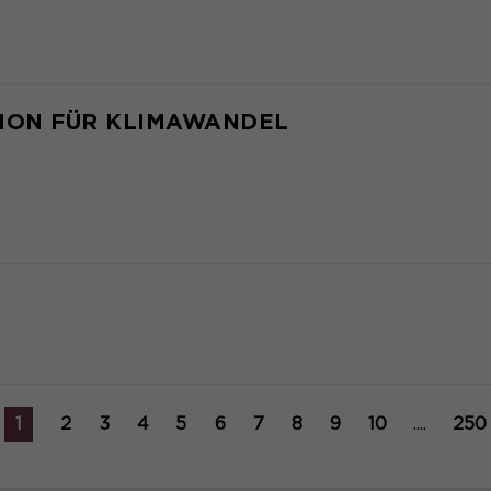
HON FÜR KLIMAWANDEL
1
2
3
4
5
6
7
8
9
10
....
250