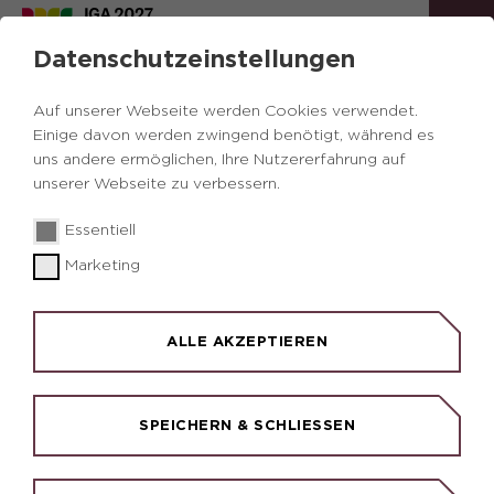
Datenschutzeinstellungen
Auf unserer Webseite werden Cookies verwendet.
Einige davon werden zwingend benötigt, während es
uns andere ermöglichen, Ihre Nutzererfahrung auf
unserer Webseite zu verbessern.
© LWL/Appelhans
© Roland Krause
© RVR/Kreklau
Essentiell
Marketing
DOWNLOADS &
BROSCHÜREN
ALLE AKZEPTIEREN
Die Route in Wort und Bild: Viele Informationen
dieser Internetseite sind auch in gedruckter Form
oder als Download erhältlich, darunter die
SPEICHERN & SCHLIESSEN
Themenrouten. Auch das Standardwerk zur Route
der Industriekultur - der Entdeckerpass - steht