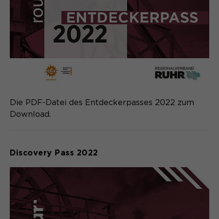
Anbieter
Matomo
Laufzeit
6 Monate
Zweck
Speichert die Herkunft des Besuchers.
Name
MATOMO_SESSID
Die PDF-Datei des Entdeckerpasses 2022 zum
Anbieter
Matomo
Download.
Laufzeit
Sitzung
Discovery Pass 2022
Temporäre Session-ID, ohne
Zweck
personenbezogene Daten.