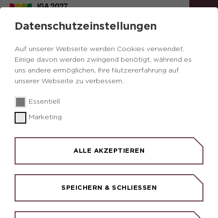
Datenschutzeinstellungen
Auf unserer Webseite werden Cookies verwendet.
Einige davon werden zwingend benötigt, während es
uns andere ermöglichen, Ihre Nutzererfahrung auf
unserer Webseite zu verbessern.
© RIK/Guntram Walter
© RIK/Reinhold Budde
© RIK/Thomas Berns
Essentiell
Marketing
ERZBAHN-EMSCHERBRUCH
EINE TRASSE - VIELE GESCHICHTEN
ALLE AKZEPTIEREN
Der "Regionale Grünzug D", mittlerer der sieben
Grünzüge, die den Kern des Ruhrgebiets in Nord-
SPEICHERN & SCHLIESSEN
Süd-Richtung gliedern, ist das Rückgrat dieser
Themenroute. Hinter der sachlichen Beschreibung
verbirgt sich eine der vielfältigsten industriellen