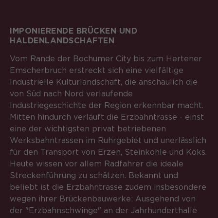
Anbieter
Matomo
Laufzeit
6 Monate
IMPONIERENDE BRÜCKEN UND
HALDENLANDSCHAFTEN
Zweck
Speichert die Herkunft des Besuchers.
Vom Rande der Bochumer City bis zum Hertener
Emscherbruch erstreckt sich eine vielfältige
Industrielle Kulturlandschaft, die anschaulich die
Name
MATOMO_SESSID
von Süd nach Nord verlaufende
Industriegeschichte der Region erkennbar macht.
Anbieter
Matomo
Mitten hindurch verläuft die Erzbahntrasse - einst
eine der wichtigsten privat betriebenen
Laufzeit
Sitzung
Werksbahntrassen im Ruhrgebiet und unerlässlich
für den Transport von Erzen, Steinkohle und Koks.
Temporäre Session-ID, ohne
Zweck
personenbezogene Daten.
Heute wissen vor allem Radfahrer die ideale
Streckenführung zu schätzen. Bekannt und
beliebt ist die Erzbahntrasse zudem insbesondere
wegen ihrer Brückenbauwerke: Ausgehend von
der "Erzbahnschwinge" an der Jahrhunderthalle